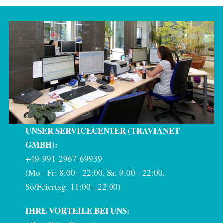
UNSER SERVICECENTER (TRAVIANET
GMBH):
+49-991-2967-69939
(Mo - Fr: 8:00 - 22:00, Sa: 9:00 - 22:00,
So/Feiertag: 11:00 - 22:00)
IHRE VORTEILE BEI UNS: