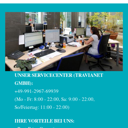
UNSER SERVICECENTER (TRAVIANET
GMBH):
+49-991-2967-69939
(Mo - Fr: 8:00 - 22:00, Sa: 9:00 - 22:00,
So/Feiertag: 11:00 - 22:00)
IHRE VORTEILE BEI UNS: