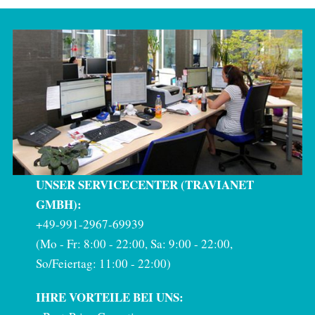
UNSER SERVICECENTER (TRAVIANET
GMBH):
+49-991-2967-69939
(Mo - Fr: 8:00 - 22:00, Sa: 9:00 - 22:00,
So/Feiertag: 11:00 - 22:00)
IHRE VORTEILE BEI UNS: