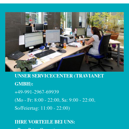
UNSER SERVICECENTER (TRAVIANET
GMBH):
+49-991-2967-69939
(Mo - Fr: 8:00 - 22:00, Sa: 9:00 - 22:00,
So/Feiertag: 11:00 - 22:00)
IHRE VORTEILE BEI UNS: