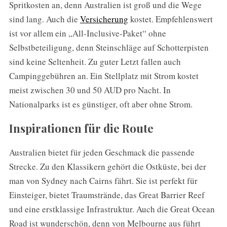
Spritkosten an, denn Australien ist groß und die Wege
sind lang. Auch die
Versicherung
kostet. Empfehlenswert
ist vor allem ein „All-Inclusive-Paket“ ohne
Selbstbeteiligung, denn Steinschläge auf Schotterpisten
sind keine Seltenheit. Zu guter Letzt fallen auch
Campinggebühren an. Ein Stellplatz mit Strom kostet
meist zwischen 30 und 50 AUD pro Nacht. In
Nationalparks ist es günstiger, oft aber ohne Strom.
Inspirationen für die Route
S
Australien bietet für jeden Geschmack die passende
e
Strecke. Zu den Klassikern gehört die Ostküste, bei der
a
man von Sydney nach Cairns fährt. Sie ist perfekt für
r
Einsteiger, bietet Traumstrände, das Great Barrier Reef
c
h
und eine erstklassige Infrastruktur. Auch die Great Ocean
f
Road ist wunderschön, denn von Melbourne aus führt